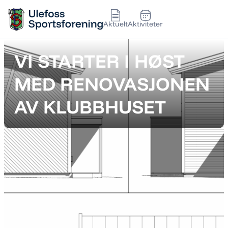
Aktuelt
Aktiviteter
VI STARTER I HØST
MED RENOVASJONEN
AV KLUBBHUSET