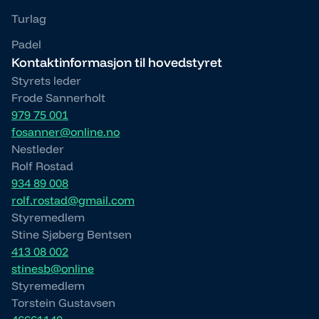
Turlag
Padel
Kontaktinformasjon til hovedstyret
Styrets leder
Frode Sannerholt
979 75 001
fosanner@online.no
Nestleder
Rolf Rostad
934 89 008
rolf.rostad@gmail.com
Styremedlem
Stine Sjøberg Bentsen
413 08 002
stinesb@online
Styremedlem
Torstein Gustavsen