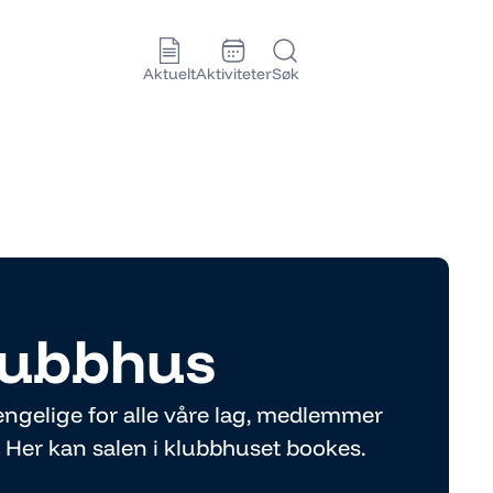
Aktuelt
Aktiviteter
Søk
lubbhus
jengelige for alle våre lag, medlemmer
 Her kan salen i klubbhuset bookes.