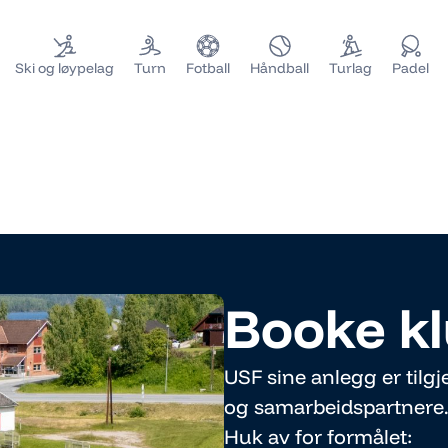
Ski og løypelag
Turn
Fotball
Håndball
Turlag
Padel
Booke k
USF sine anlegg er tilg
og samarbeidspartnere.
Huk av for formålet: