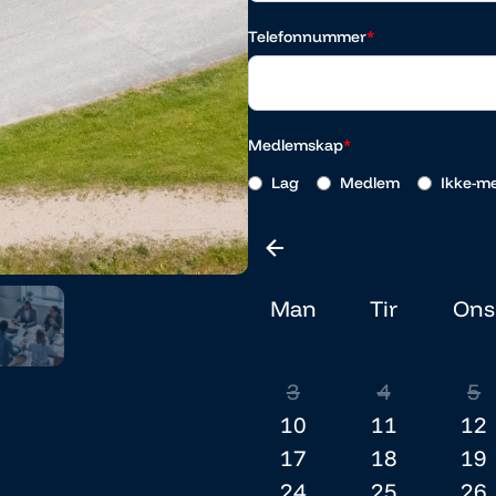
Telefonnummer
*
Medlemskap
*
Lag
Medlem
Ikke-m
Man
Tir
Ons
3
4
5
10
11
12
17
18
19
24
25
26