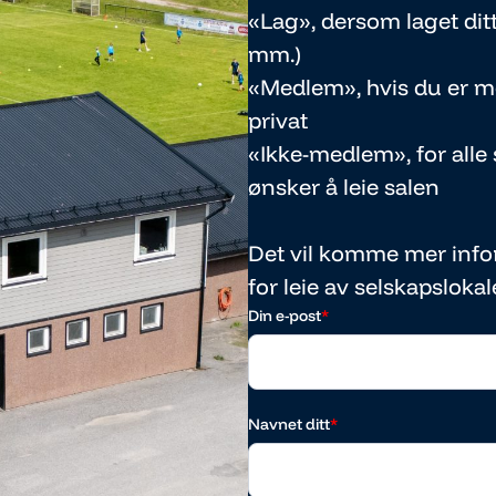
«Lag», dersom laget dit
mm.)
«Medlem», hvis du er m
privat
«Ikke-medlem», for all
ønsker å leie salen
Det vil komme mer info
for leie av selskapslokal
Din e-post
*
Navnet ditt
*