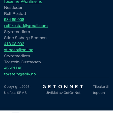
fosanner@online.no
Nestleder
Rolf Rostad
934 89 008
rolf.rostad@gmail.com
Styremedlem
Stine Sjøberg Bentsen
413 08 002
stinesb@online
Styremedlem
Torstein Gustavsen
46661140
torstein@soly.no
Copyright 2026 -
Tilbake til
Ulefoss SF AS
Utviklet av
GetOnNet
toppen