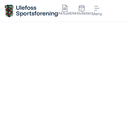
Aktuelt
Aktiviteter
Meny
ULEFOSS
Sportsforening
Ulefoss Sportsforening er et idrettslag
for hele lokalsamfunnet. Vi jobber for å
skape aktivitet og trivsel for både barn,
unge og voksne. Her finner du
informasjon om tilbud, treningstider og
arrangementer.