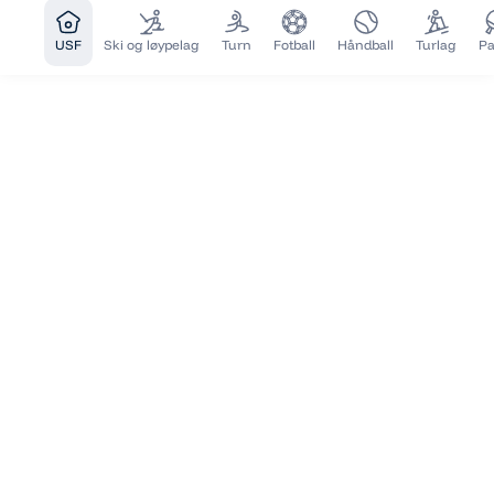
USF
Ski og løypelag
Turn
Fotball
Håndball
Turlag
Pa