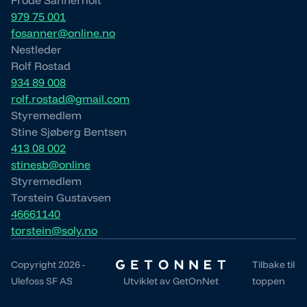
979 75 001
fosanner@online.no
Nestleder
Rolf Rostad
934 89 008
rolf.rostad@gmail.com
Styremedlem
Stine Sjøberg Bentsen
413 08 002
stinesb@online
Styremedlem
Torstein Gustavsen
46661140
torstein@soly.no
Copyright 2026 -
Tilbake til
Ulefoss SF AS
Utviklet av
GetOnNet
toppen