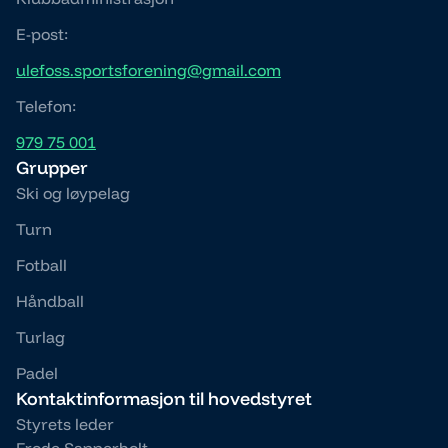
E-post:
ulefoss.sportsforening@gmail.com
Telefon:
979 75 001
Grupper
Ski og løypelag
Turn
Fotball
Håndball
Turlag
Padel
Kontaktinformasjon til hovedstyret
Styrets leder
Frode Sannerholt