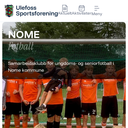
Aktuelt
Aktiviteter
Meny
NOME
Fotball
Samarbeidsklubb for ungdoms- og seniorfotball i
Nome kommune