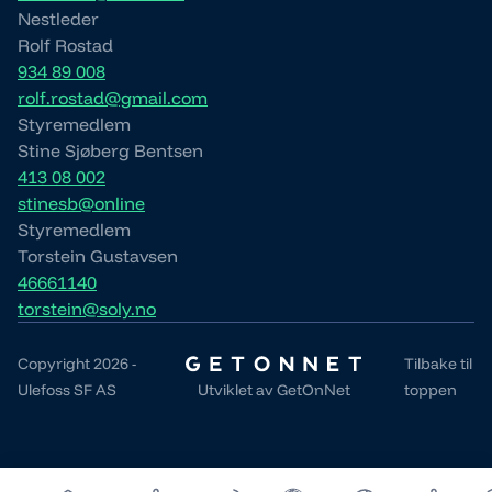
Nestleder
Rolf Rostad
934 89 008
rolf.rostad@gmail.com
Styremedlem
Stine Sjøberg Bentsen
413 08 002
stinesb@online
Styremedlem
Torstein Gustavsen
46661140
torstein@soly.no
Copyright 2026 -
Tilbake til
Ulefoss SF AS
Utviklet av
GetOnNet
toppen