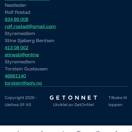
Nestleder
Rolf Rostad
934 89 008
rolf.rostad@gmail.com
Styremedlem
Stine Sjøberg Bentsen
413 08 002
stinesb@online
Styremedlem
Torstein Gustavsen
46661140
torstein@soly.no
Copyright 2026 -
Tilbake til
Ulefoss SF AS
Utviklet av
GetOnNet
toppen