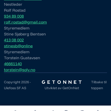
Nestleder
Rolf Rostad
934 89 008
rolf.rostad@gmail.com
Styremedlem
Stine Sjøberg Bentsen
413 08 002
stinesb@online
Styremedlem
Torstein Gustavsen
46661140
torstein@soly.no
Copyright 2026 -
Tilbake til
Ulefoss SF AS
Utviklet av
GetOnNet
toppen