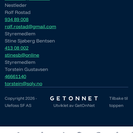
Nestleder
Rolf Rostad
934 89 008
rolf.rostad@gmail.com
Styremedlem
Stine Sjøberg Bentsen
413 08 002
stinesb@online
Styremedlem
Torstein Gustavsen
46661140
torstein@soly.no
Copyright 2026 -
Tilbake til
Ulefoss SF AS
Utviklet av
GetOnNet
toppen