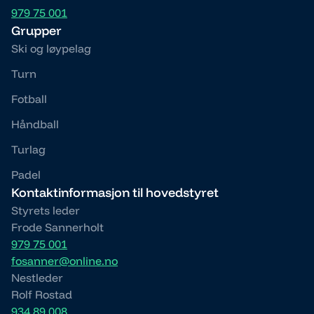
979 75 001
Grupper
Ski og løypelag
Turn
Fotball
Håndball
Turlag
Padel
Kontaktinformasjon til hovedstyret
Styrets leder
Frode Sannerholt
979 75 001
fosanner@online.no
Nestleder
Rolf Rostad
934 89 008