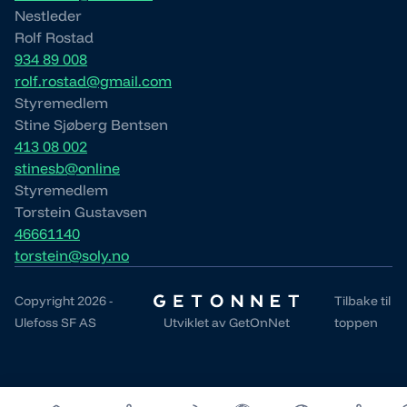
Nestleder
Rolf Rostad
934 89 008
rolf.rostad@gmail.com
Styremedlem
Stine Sjøberg Bentsen
413 08 002
stinesb@online
Styremedlem
Torstein Gustavsen
46661140
torstein@soly.no
Copyright 2026 -
Tilbake til
Ulefoss SF AS
Utviklet av
GetOnNet
toppen