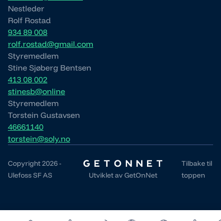
Nestleder
Rolf Rostad
934 89 008
rolf.rostad@gmail.com
Styremedlem
Stine Sjøberg Bentsen
413 08 002
stinesb@online
Styremedlem
Torstein Gustavsen
46661140
torstein@soly.no
Copyright 2026 -
Tilbake til
Ulefoss SF AS
Utviklet av
GetOnNet
toppen