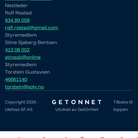
Nestleder
Rolf Rostad
934 89 008
rolf.rostad@gmail.com
Styremedlem
Stine Sjøberg Bentsen
413 08 002
stinesb@online
Styremedlem
Torstein Gustavsen
46661140
torstein@soly.no
Copyright 2026 -
Tilbake til
Ulefoss SF AS
Utviklet av
GetOnNet
toppen