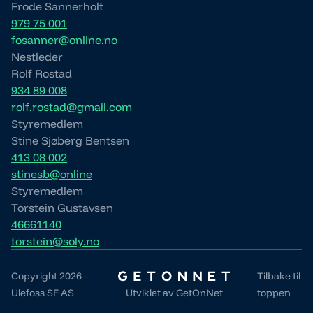
Frode Sannerholt
979 75 001
fosanner@online.no
Nestleder
Rolf Rostad
934 89 008
rolf.rostad@gmail.com
Styremedlem
Stine Sjøberg Bentsen
413 08 002
stinesb@online
Styremedlem
Torstein Gustavsen
46661140
torstein@soly.no
Copyright 2026 -
Tilbake til
Ulefoss SF AS
Utviklet av
GetOnNet
toppen